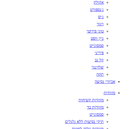
אקולק
ג׳נספורט
ג׳יפ
ויגור
טוני פירוטי
ניין ווסט
סמסונייט
פיריני
קל גב
שלזינגר
תקה
אביזרי נסיעה
מזוודות
מזוודות קשיחות
מזוודות בד
סמסונייט
תיקי נסיעות ללא גלגלים
מזוודות עליה למטוס