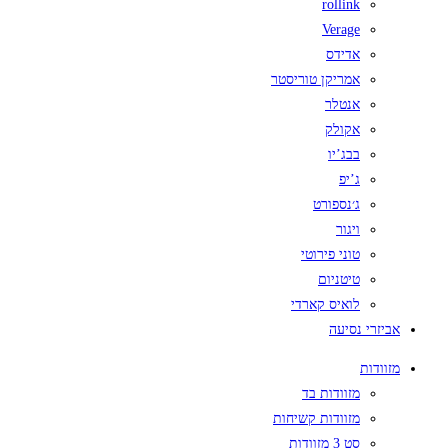
rollink
Verage
אדידס
אמריקן טוריסטר
אנטלר
אקולק
בבג’יו
ג’יפ
ג׳נספורט
ויגור
טוני פירוטי
טיטניום
לואיס קארדי
אביזרי נסיעה
מזוודות
מזוודות בד
מזוודות קשיחות
סט 3 מזוודות