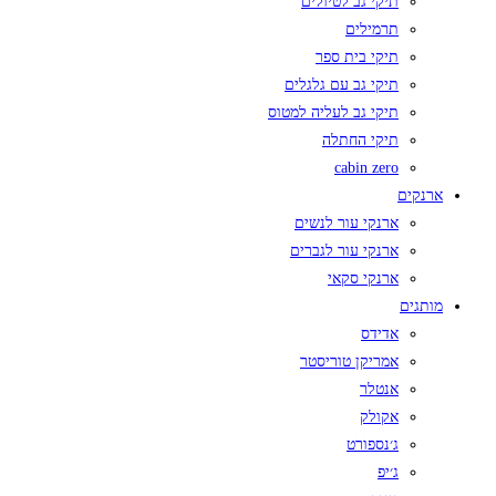
תיקי גב לטיולים
תרמילים
תיקי בית ספר
תיקי גב עם גלגלים
תיקי גב לעליה למטוס
תיקי החתלה
cabin zero
ארנקים
ארנקי עור לנשים
ארנקי עור לגברים
ארנקי סקאי
מותגים
אדידס
אמריקן טוריסטר
אנטלר
אקולק
ג׳נספורט
ג׳יפ