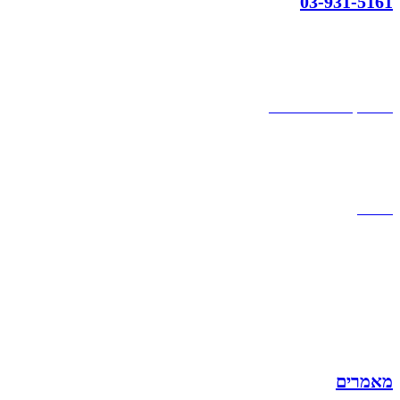
03-931-5161
קצת עלינו
הבלוג של מתיק
אחריות
אחריות, החזרות והחלפות
שירות לקוחות
תקנון אתר
הצהרת נגישות
מזוודות
תיקי גברים
תיקי נשים
תיקי גב
ארנקים
מותגים
מבצעים
מאמרים