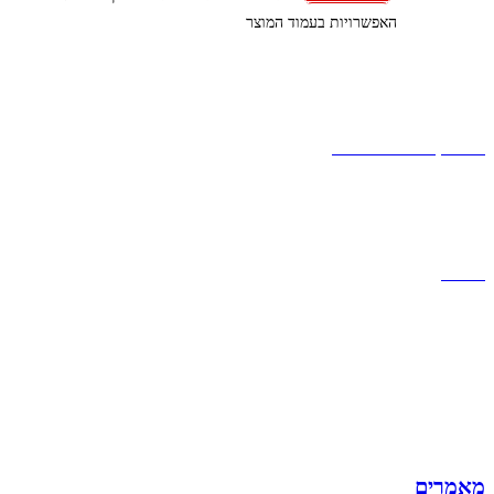
האפשרויות בעמוד המוצר
קצת עלינו
הבלוג של מתיק
אחריות
אחריות, החזרות והחלפות
שירות לקוחות
תקנון אתר
הצהרת נגישות
מזוודות
תיקי גברים
תיקי נשים
תיקי גב
ארנקים
מותגים
מבצעים
מאמרים