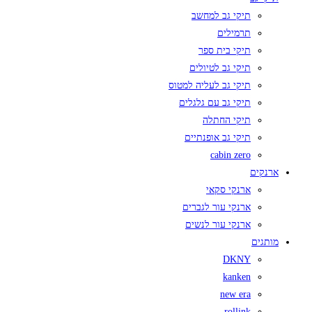
תיקי גב למחשב
תרמילים
תיקי בית ספר
תיקי גב לטיולים
תיקי גב לעליה למטוס
תיקי גב עם גלגלים
תיקי החתלה
תיקי גב אופנתיים
cabin zero
ארנקים
ארנקי סקאי
ארנקי עור לגברים
ארנקי עור לנשים
מותגים
DKNY
kanken
new era
rollink