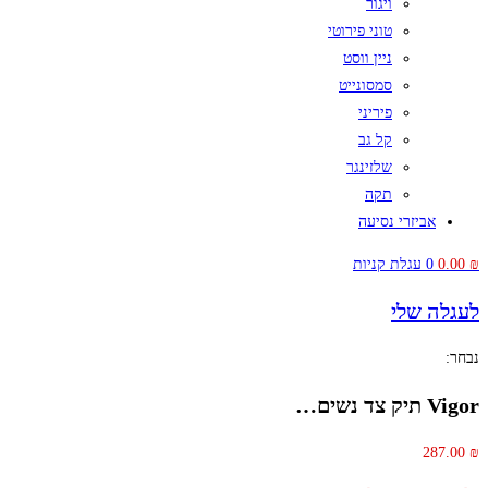
ויגור
טוני פירוטי
ניין ווסט
סמסונייט
פיריני
קל גב
שלזינגר
תקה
אביזרי נסיעה
₪
0.00
0
עגלת קניות
לעגלה שלי
נבחר:
Vigor תיק צד נשים…
287.00
₪