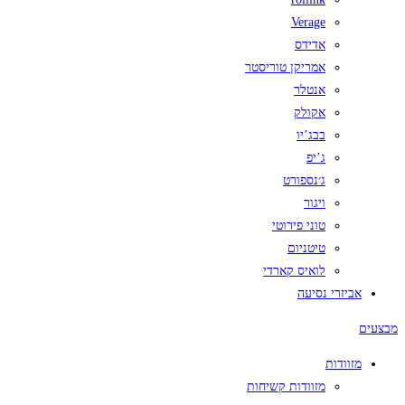
Verage
אדידס
אמריקן טוריסטר
אנטלר
אקולק
בבג’יו
ג’יפ
ג׳נספורט
ויגור
טוני פירוטי
טיטניום
לואיס קארדי
אביזרי נסיעה
מבצעים
מזוודות
מזוודות קשיחות