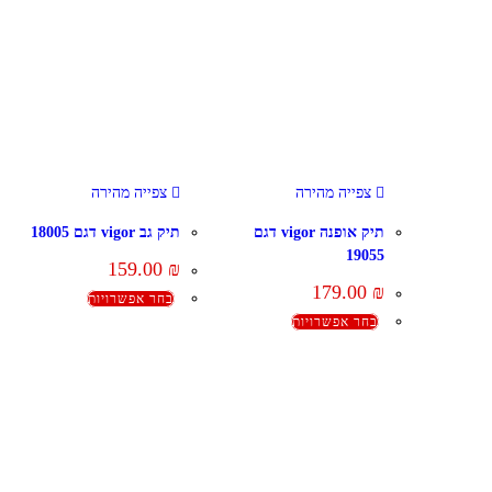
צפייה מהירה
צפייה מהירה
תיק אופנה vigor דגם
תיק גב vigor דגם 18005
19055
159.00
₪
179.00
₪
בחר אפשרויות
בחר אפשרויות
קצת עלינו
הבלוג של מתיק
אחריות
אחריות, החזרות והחלפות