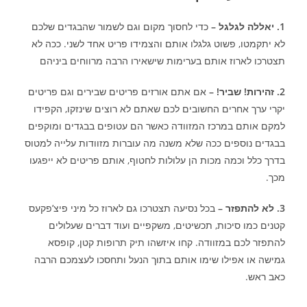
1. יאללה לגלגל –
כדי לחסוך מקום וגם לשמור שהבגדים שלכם
לא יתקמטו, פשוט גלגלו אותם והצמידו פריט אחד לשני. ככה לא
תצטרכו לארוז אותם בערימות שישאירו הרבה מרווחים ביניהם
2. זהירות! שביר! –
אם אתם אורזים פריטים שבירים וגם פריטים
יקרי ערך אחרים החשובים לכם שאתם לא רוצים שינזקו, הקפידו
למקם אותם במרכז המזוודה כאשר הם עטופים בבגדים ומוקפים
בבגדים נוספים ככה שלא משנה מה עוברות מזוודות עלייה למטוס
בדרך כלל וכמה מכות הן עלולות לחטוף, אותם פריטים לא ייפגעו
מכך.
3. לא להתפזר –
בכל נסיעה תצטרכו גם לארוז כל מיני פיצ’פקעס
קטנים כמו סיכות, תכשיטים, משקפיים ועוד דברים שעלולים
להתפזר לכם במזוודה. קחו איזשהו תיק תרופות קטן, קופסא
גמישה או אפילו שימו אותם בתוך הנעל ותחסכו לעצמכם הרבה
כאב ראש.