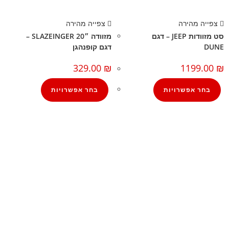
צפייה מהירה
צפייה מהירה
סט מזוודות JEEP – דגם
מזוודה ״20 SLAZEINGER –
DUNE
דגם קופנהגן
329.00
₪
1199.00
₪
בחר אפשרויות
בחר אפשרויות
קצת עלינו
הבלוג של מתיק
אחריות
אחריות, החזרות והחלפות
שירות לקוחות
תקנון אתר
הצהרת נגישות