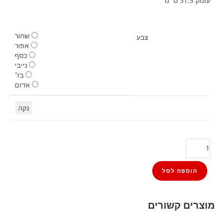
עומק 31.5 ס״מ
שחור
צבע
אפור
כסף
נייבי
בז׳
אדום
נקה
הוספה לסל
מוצרים קשורים